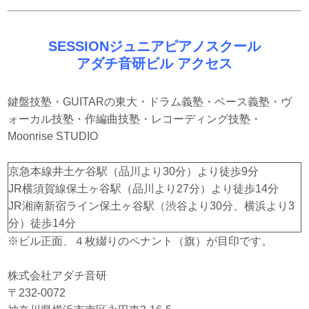
SESSIONジュニアピアノスクール
アダチ音研ビル アクセス
鍵盤技塾・GUITARの東大・ドラム義塾・ベース義塾・ヴ
ォーカル技塾・作編曲技塾・レコーディング技塾・
Moonrise STUDIO
京急本線井土ケ谷駅（品川より30分）より徒歩9分
JR横須賀線保土ヶ谷駅（品川より27分）より徒歩14分
JR湘南新宿ライン保土ヶ谷駅（渋谷より30分、横浜より3
分）徒歩14分
※ビル正面、４枚綴りのペナント（旗）が目印です。
株式会社アダチ音研
〒232-0072