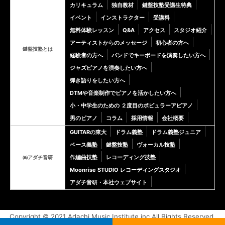
カリキュラム
独自教材
鍵盤技塾受講生特典
イベント
インストラクター
受講料
無料体験レッスン
Q&A
アクセス
スタジオ紹介
アーティストからのメッセージ
初心者の方へ
鍵盤技塾とは
経験者の方へ
バンドでキーボードを演奏したい方へ
ジャズピアノを演奏したい方へ
弾き語りをしたい方へ
DTMや音楽制作でピアノを活かしたい方へ
小・中学生のための ２度目のポピュラーアピアノ
男のピアノ
コラム
採用情報
会社概要
GUITARの東大
ドラム義塾
ドラム義塾ジュニア
ベース義塾
鍵盤技塾
ヴォーカル技塾
作編曲技塾
レコーディング技塾
㈱アダチ音研
Moonrise STUDIO レコーディングスタジオ
アダチ音研・本社ウェブサイト
Copyright © 2021 Adachi Music Institute inc.All Rights Reserved.